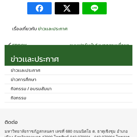
เรื่องเกี่ยวกับ
ข่าวเเละประกาศ
แนะแนว
EBOOK
แบบฟอร์มนำส่งบทความเพื่อขอ
เรื่อง
ตีพิมพ์
ข่าวเเละประกาศ
ข่าวเเละประกาศ
ข่าวการศึกษา
กิจกรรม / อบรมสัมนา
กิจกรรม
ติดต่อ
มหาวิทยาลัยราชภัฏสกลนคร เลขที่ 680 ถนนนิตโย ต. ธาตุเชิงชุม อำเภอ
เมือง จังหวัดสกลนคร 47000 โทรศัพท์ 042-970021 , 042-970094 โทรสาร